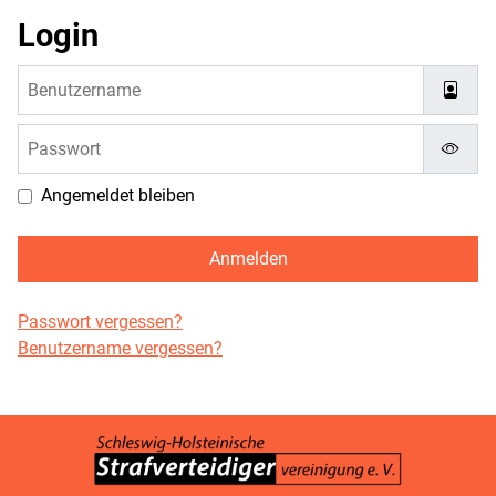
Login
Benutzername
Passwort
Passw
Angemeldet bleiben
Anmelden
Passwort vergessen?
Benutzername vergessen?