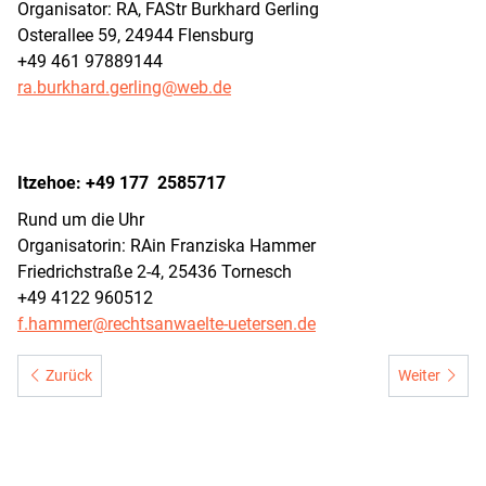
Organisator: RA, FAStr Burkhard Gerling
Osterallee 59, 24944 Flensburg
+49 461 97889144
ra.burkhard.gerling@web.de
Itzehoe: +49 177 2585717
Rund um die Uhr
Organisatorin: RAin Franziska Hammer
Friedrichstraße 2-4, 25436 Tornesch
+49 4122 960512
f.hammer@rechtsanwaelte-uetersen.de
Vorheriger Beitrag: Mitglied werden
Nächster Bei
Zurück
Weiter