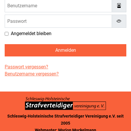
Benutzername
Passwort
Passw
Angemeldet bleiben
Anmelden
Passwort vergessen?
Benutzername vergessen?
Schleswig-Holsteinische Strafverteidiger Vereinigung e.V. seit
2005
Webmaster: Marion Muckelmann