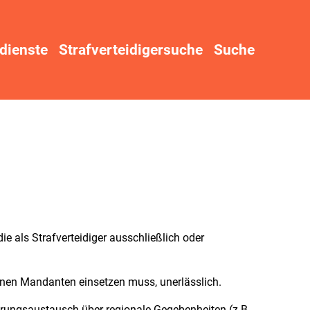
dienste
Strafverteidigersuche
Suche
e als Strafverteidiger ausschließlich oder
seinen Mandanten einsetzen muss, unerlässlich.
ahrungsaustausch über regionale Gegebenheiten (z.B.