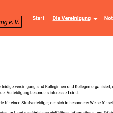
Start
Die Vereinigung
Not
eidigervereinigung sind Kolleginnen und Kollegen organisiert, di
er Verteidigung besonders interessiert sind.
e für einen Strafverteidiger, der sich in besonderer Weise für 
Orten im Land gewährleisten vielfältigen Informations- und Erf