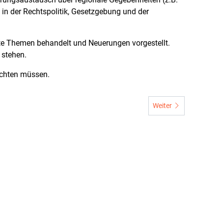
in der Rechtspolitik, Gesetzgebung und der
nte Themen behandelt und Neuerungen vorgestellt.
 stehen.
rchten müssen.
Nächster Beitrag: Schl
Weiter