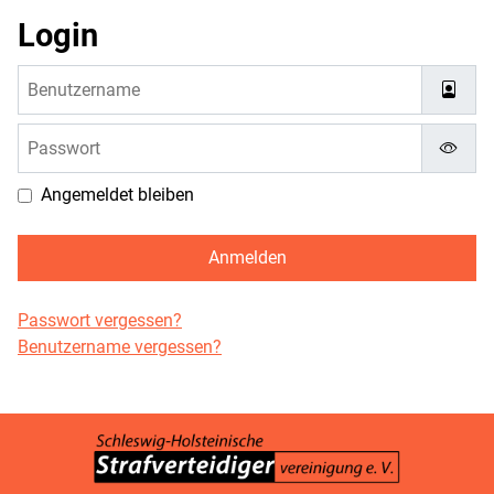
Login
Benutzername
Passwort
Passw
Angemeldet bleiben
Anmelden
Passwort vergessen?
Benutzername vergessen?