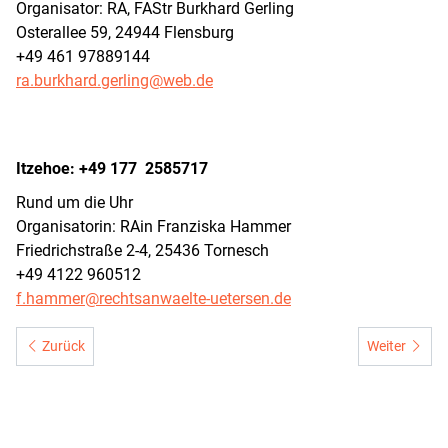
Organisator: RA, FAStr Burkhard Gerling
Osterallee 59, 24944 Flensburg
+49 461 97889144
ra.burkhard.gerling@web.de
Itzehoe: +49 177 2585717
Rund um die Uhr
Organisatorin: RAin Franziska Hammer
Friedrichstraße 2-4, 25436 Tornesch
+49 4122 960512
f.hammer@rechtsanwaelte-uetersen.de
Vorheriger Beitrag: Mitglied werden
Nächster Bei
Zurück
Weiter