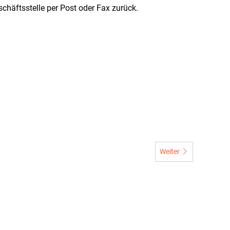
schäftsstelle per Post oder Fax zurück.
Nächster Beitrag: Not
Weiter