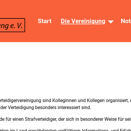
Start
Die Vereinigung
Not
eidigervereinigung sind Kolleginnen und Kollegen organisiert, di
er Verteidigung besonders interessiert sind.
e für einen Strafverteidiger, der sich in besonderer Weise für 
Orten im Land gewährleisten vielfältigen Informations- und Erf