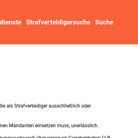
dienste
Strafverteidigersuche
Suche
e als Strafverteidiger ausschließlich oder
seinen Mandanten einsetzen muss, unerlässlich.
ahrungsaustausch über regionale Gegebenheiten (z.B.