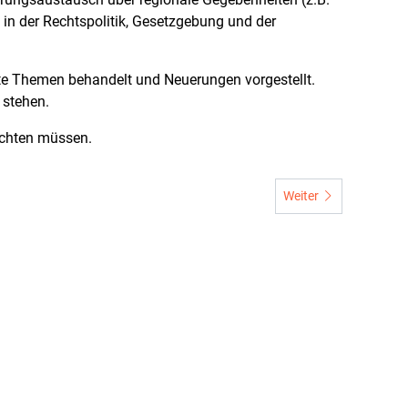
in der Rechtspolitik, Gesetzgebung und der
nte Themen behandelt und Neuerungen vorgestellt.
 stehen.
rchten müssen.
Nächster Beitrag: Schl
Weiter